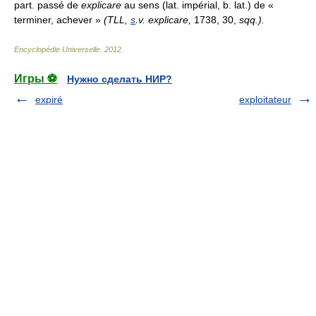
part. passé de
explicare
au sens (lat. impérial, b. lat.) de «
terminer, achever »
(TLL,
s
.v. explicare,
1738, 30,
sqq.).
Encyclopédie Universelle
.
2012
.
Игры ⚽
Нужно сделать НИР?
expiré
exploitateur