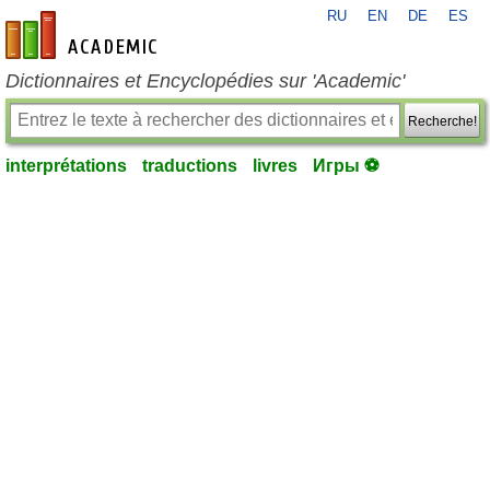
RU
EN
DE
ES
fr-academic.com
Dictionnaires et Encyclopédies sur 'Academic'
Recherche!
interprétations
traductions
livres
Игры ⚽