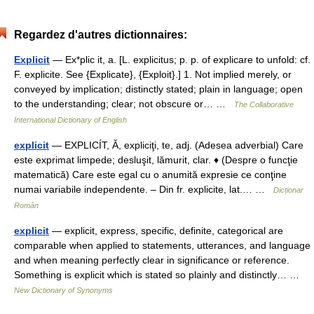
Regardez d'autres dictionnaires:
Explicit
— Ex*plic it, a. [L. explicitus; p. p. of explicare to unfold: cf.
F. explicite. See {Explicate}, {Exploit}.] 1. Not implied merely, or
conveyed by implication; distinctly stated; plain in language; open
to the understanding; clear; not obscure or… …
The Collaborative
International Dictionary of English
explicit
— EXPLICÍT, Ă, expliciţi, te, adj. (Adesea adverbial) Care
este exprimat limpede; desluşit, lămurit, clar. ♦ (Despre o funcţie
matematică) Care este egal cu o anumită expresie ce conţine
numai variabile independente. – Din fr. explicite, lat.… …
Dicționar
Român
explicit
— explicit, express, specific, definite, categorical are
comparable when applied to statements, utterances, and language
and when meaning perfectly clear in significance or reference.
Something is explicit which is stated so plainly and distinctly… …
New Dictionary of Synonyms