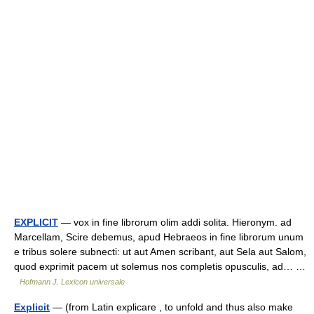
EXPLICIT
— vox in fine librorum olim addi solita. Hieronym. ad
Marcellam, Scire debemus, apud Hebraeos in fine librorum unum
e tribus solere subnecti: ut aut Amen scribant, aut Sela aut Salom,
quod exprimit pacem ut solemus nos completis opusculis, ad… …
Hofmann J. Lexicon universale
Explicit
— (from Latin explicare , to unfold and thus also make