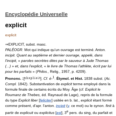
Encyclopédie Universelle
explicit
explicit
⇒EXPLICIT, subst. masc.
PALÉOGR.
Mot qui indique qu'un ouvrage est terminé. Anton.
incipit.
Quant au septième et dernier ouvrage, appelé, dans
l'incipit,
«
paroles secrètes dites par le sauveur à Jude Thomas
(...)
»
et, dans l'explicit,
«
le livre de Thomas l'athlète, écrit par lui
pour les parfaits
» (
Philos.,
Relig., 1957, p. 4209).
1
Prononc. :
[
].
Cf. é-
.
Étymol. et Hist.
1838 subst. (
Ac.
Compl.
1842). Substantivation de
explicit
terme employé dans la
formule finale de certains écrits du Moy. Âge (
cf. Explicit le
Roumanz de Thebes,
éd. Raynaud de Lage), repris de la formule
du type
Explicit liber
[
feliciter
] usitée en b. lat.,
explicit
étant formé
comme présent, d'apr. l'anton.
incipit
(
v
. ce mot) ou le synon.
finit
à
e
partir de
explicuit
ou
explicitus
[
est
], 3
pers. du sing, du parfait et