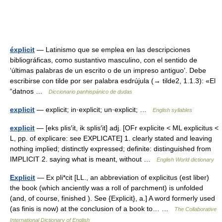
éxplicit
— Latinismo que se emplea en las descripciones
bibliográficas, como sustantivo masculino, con el sentido de
‘últimas palabras de un escrito o de un impreso antiguo’. Debe
escribirse con tilde por ser palabra esdrújula (→ tilde2, 1.1.3): «El
“datnos …
Diccionario panhispánico de dudas
explicit
— explicit; in·explicit; un·explicit; …
English syllables
explicit
— [eks plis′it, ik splis′it] adj. [OFr explicite < ML explicitus <
L, pp. of explicare: see EXPLICATE] 1. clearly stated and leaving
nothing implied; distinctly expressed; definite: distinguished from
IMPLICIT 2. saying what is meant, without …
English World dictionary
Explicit
— Ex pli*cit [LL., an abbreviation of explicitus (est liber)
the book (which anciently was a roll of parchment) is unfolded
(and, of course, finished ). See {Explicit}, a.] A word formerly used
(as finis is now) at the conclusion of a book to… …
The Collaborative
International Dictionary of English